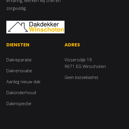
ervaring, werken wij snel en
zorgvuldig.
DIENSTEN
ADRES
Dakreparatie
Vissersdijk 19
9671 EG Winschoten
Dakrenovatie
Geen bezoekadres
Aanleg nieuw dak
Dakonderhoud
Dakinspectie