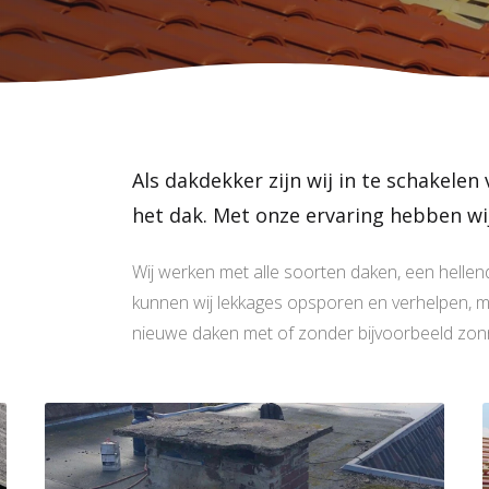
e
Als dakdekker zijn wij in te schakel
het dak. Met onze ervaring hebben wij
Wij werken met alle soorten daken, een hellend 
kunnen wij lekkages opsporen en verhelpen, 
nieuwe daken met of zonder bijvoorbeeld zon