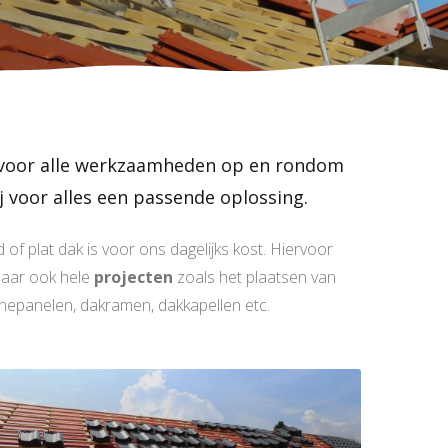
en voor alle werkzaamheden op en rondom
 voor alles een passende oplossing.
of plat dak is voor ons dagelijks kost. Hiervoor
maar ook hele
projecten
zoals het plaatsen van
nepanelen, dakramen, dakkapellen etc.