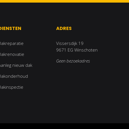
DIENSTEN
ADRES
Dakreparatie
Vissersdijk 19
9671 EG Winschoten
Dakrenovatie
Geen bezoekadres
Aanleg nieuw dak
Dakonderhoud
Dakinspectie