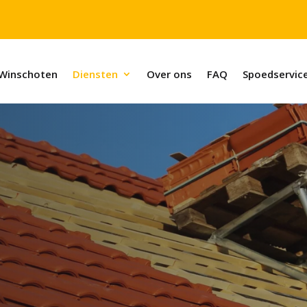
Winschoten
Diensten
Over ons
FAQ
Spoedservic