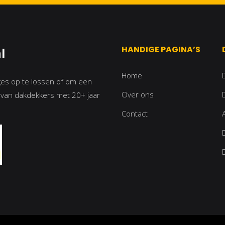
HANDIGE PAGINA’S
l
Home
ages op te lossen of om een
Over ons
m van dakdekkers met 20+ jaar
Contact