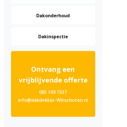
Dakonderhoud
Dakinspectie
Ontvang een
vrijblijvende offerte
085 109 7337
info@dakdekker-Winschoten.nl