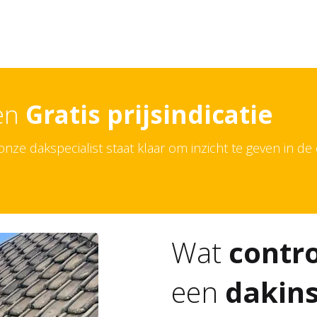
een
Gratis prijsindicatie
ze dakspecialist staat klaar om inzicht te geven in de 
Wat
contr
een
dakins