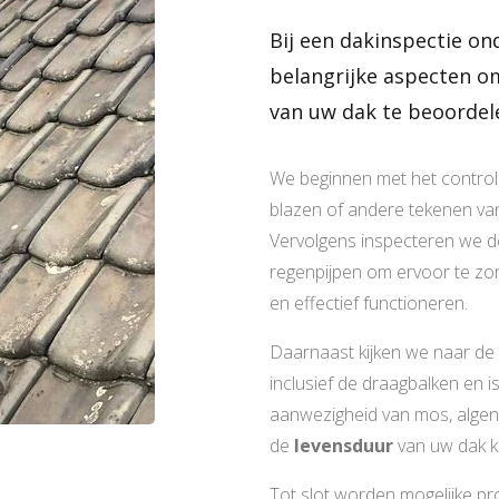
Bij een dakinspectie on
belangrijke aspecten o
van uw dak te beoordel
We beginnen met het control
blazen of andere tekenen van 
Vervolgens inspecteren we 
regenpijpen om ervoor te zorg
en effectief functioneren.
Daarnaast kijken we naar de
inclusief de draagbalken en i
aanwezigheid van mos, algen
de
levensduur
van uw dak k
Tot slot worden mogelijke p