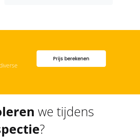
Prijs berekenen
diverse
oleren
we tijdens
pectie
?