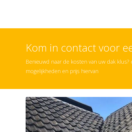
Kom in contact voor 
Benieuwd naar de kosten van uw dak klus? on
mogelijkheden en prijs hiervan