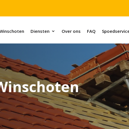
Winschoten
Diensten
Over ons
FAQ
Spoedservic
Winschoten