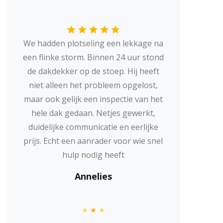
Voor de renovatie van ons oude
pannendak hebben we meerdere
offertes aangevraagd. Deze dakdekker
gaf ons eerlijk advies, zonder meteen
de duurste optie aan te prijzen. Het
resultaat is prachtig geworden, en ze
hielden zich keurig aan de
afgesproken planning. Wij zijn heel
tevreden.
Jeroen