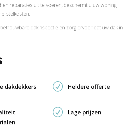
d
en reparaties uit te voeren, beschermt u uw woning
erstelkosten.
betrouwbare dakinspectie en zorg ervoor dat uw dak in
s
R
e dakdekkers
Heldere offerte
R
liteit
Lage prijzen
rialen