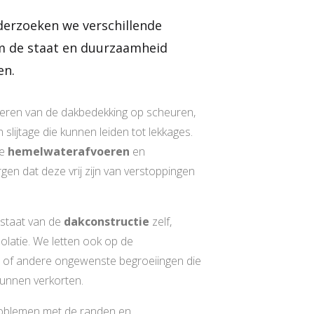
derzoeken we verschillende
m de staat en duurzaamheid
en.
eren van de dakbedekking op scheuren,
slijtage die kunnen leiden tot lekkages.
de
hemelwaterafvoeren
en
en dat deze vrij zijn van verstoppingen
 staat van de
dakconstructie
zelf,
solatie. We letten ook op de
 of andere ongewenste begroeiingen die
unnen verkorten.
roblemen met de randen en