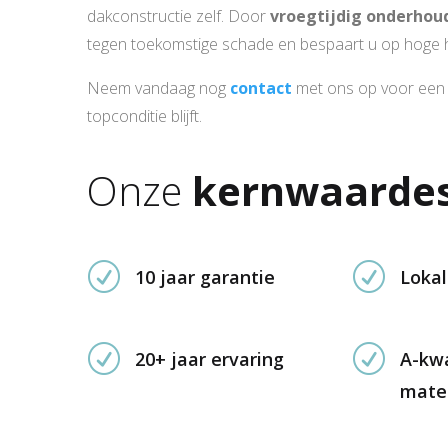
dakconstructie zelf. Door
vroegtijdig
onderhou
tegen toekomstige schade en bespaart u op hoge h
Neem vandaag nog
contact
met ons op voor een 
topconditie blijft.
Onze
kernwaarde
R
R
10 jaar garantie
Lokal
R
R
20+ jaar ervaring
A-kwa
mate