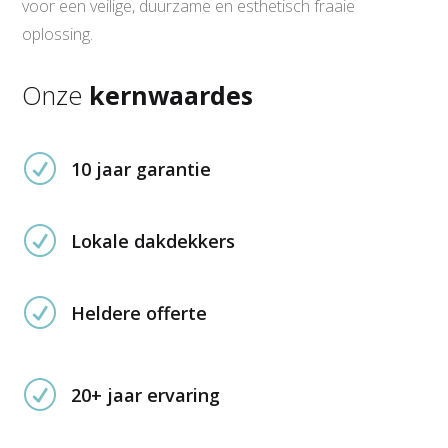
voor een veilige, duurzame en esthetisch fraaie
oplossing.
Onze
kernwaardes
R
10 jaar garantie
R
Lokale dakdekkers
R
Heldere offerte
R
20+ jaar ervaring