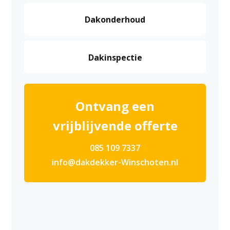
Dakonderhoud
Dakinspectie
Ontvang een
vrijblijvende offerte
085 109 7337
info@dakdekker-Winschoten.nl